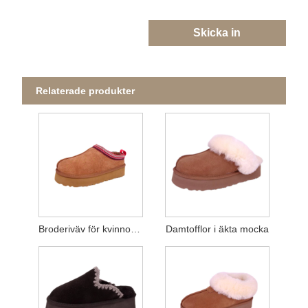
Skicka in
Relaterade produkter
Broderiväv för kvinnor i äkta mockatofflor
Damtofflor i äkta mocka