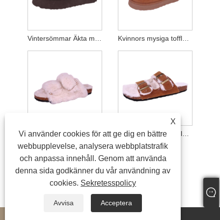
Vintersömmar Äkta mocka Mysiga tofflor
Kvinnors mysiga tofflor inomhus och utomhus
X
Vi använder cookies för att ge dig en bättre
Kvinnors mysiga foderkorktofflor
Cork Slide Cozy Tofflor för kvinnor
webbupplevelse, analysera webbplatstrafik
och anpassa innehåll. Genom att använda
denna sida godkänner du vår användning av
cookies.
Sekretesspolicy
Avvisa
Acceptera
whatsapp
E-mail