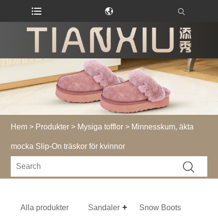
Hem
>
Produkter
>
Mysiga tofflor
> Minnesskum, äkta
mocka Slip-On träskor för kvinnor
Alla produkter
Sandaler
Snow Boots