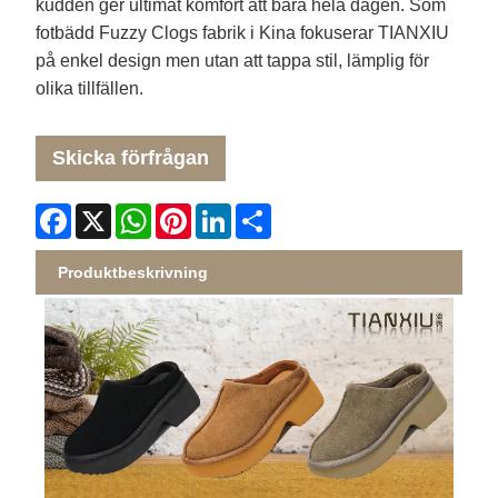
kudden ger ultimat komfort att bära hela dagen. Som
fotbädd Fuzzy Clogs fabrik i Kina fokuserar TIANXIU
på enkel design men utan att tappa stil, lämplig för
olika tillfällen.
Skicka förfrågan
Facebook
X
WhatsApp
Pinterest
LinkedIn
Share
Produktbeskrivning