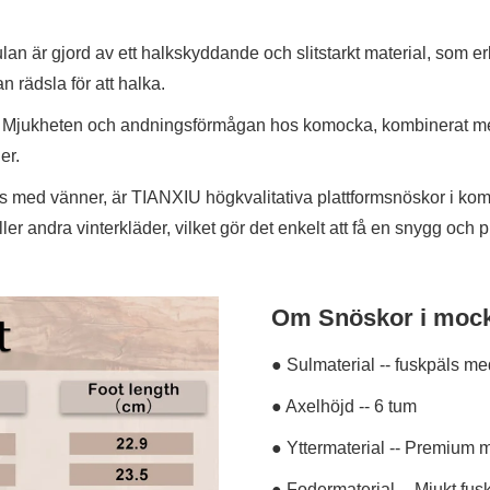
ulan är gjord av ett halkskyddande och slitstarkt material, som e
n rädsla för att halka.
r. Mjukheten och andningsförmågan hos komocka, kombinerat med
er.
s med vänner, är TIANXIU högkvalitativa plattformsnöskor i komo
r andra vinterkläder, vilket gör det enkelt att få en snygg och pr
Om Snöskor i mocka
● Sulmaterial -- fuskpäls 
● Axelhöjd -- 6 tum
● Yttermaterial -- Premium 
● Fodermaterial -- Mjukt fus