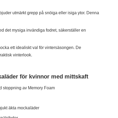
rbjuder utmärkt grepp på snöiga eller isiga ytor. Denna
 det mysiga invändiga fodret, säkerställer en
cka ett idealiskt val för vintersäsongen. De
aktisk vinterlook.
läder för kvinnor med mittskaft
med stoppning av Memory Foam
mjukt äkta mockaläder
kpälsfoder