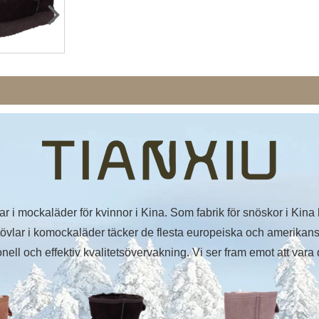
r i mockaläder för kvinnor i Kina. Som fabrik för snöskor i Kina 
östövlar i komockaläder täcker de flesta europeiska och amerika
ell och effektiv kvalitetsövervakning. Vi ser fram emot att vara d