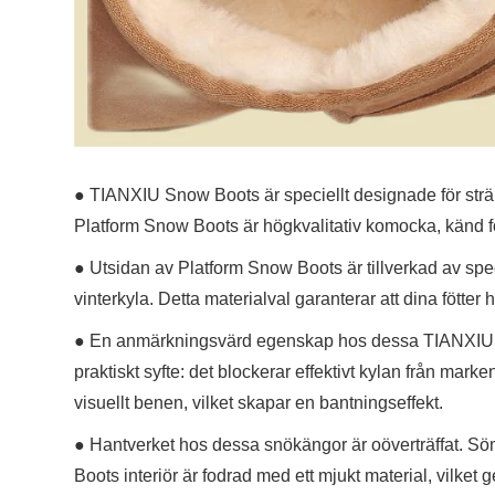
● TIANXIU Snow Boots är speciellt designade för strä
Platform Snow Boots är högkvalitativ komocka, känd fö
● Utsidan av Platform Snow Boots är tillverkad av spe
vinterkyla. Detta materialval garanterar att dina fötte
● En anmärkningsvärd egenskap hos dessa TIANXIU snös
praktiskt syfte: det blockerar effektivt kylan från mar
visuellt benen, vilket skapar en bantningseffekt.
● Hantverket hos dessa snökängor är oöverträffat. Sö
Boots interiör är fodrad med ett mjukt material, vilk