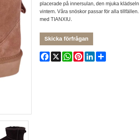
placerade på innersulan, den mjuka klädseln 
vintern. Våra snöskor passar för alla tillfäll
med TIANXIU.
Skicka förfrågan
Facebook
X
WhatsApp
Pinterest
LinkedIn
Share