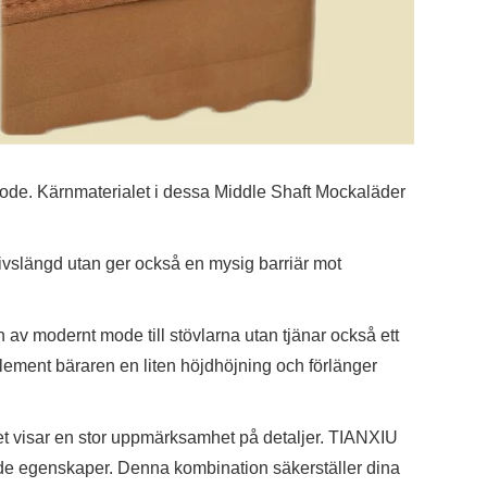
mode. Kärnmaterialet i dessa Middle Shaft Mockaläder
livslängd utan ger också en mysig barriär mot
.
v modernt mode till stövlarna utan tjänar också ett
nelement bäraren en liten höjdhöjning och förlänger
et visar en stor uppmärksamhet på detaljer. TIANXIU
ande egenskaper. Denna kombination säkerställer dina