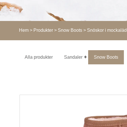
Hem
>
Produkter
>
Snow Boots
> Snöskor i mockaläde
Alla produkter
Sandaler
Snow Boots