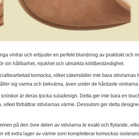
nga vintrar och erbjuder en perfekt blandning av praktiskt och 
r sin hållbarhet, mjukhet och utmärkta köldbeständighet.
cialbearbetad komocka, vilket säkerställer inte bara stövlarnas 
r håller sig varma och bekväma, även under de hårdaste vintrarna
kor är deras tjocka suladesign. Detta ger inte bara en touch a
ken, vilket förbättrar stövlarnas värme. Dessutom ger detta desig
mmen på den övre delen av stövlarna är exakt och flytande, vilk
et ger ett extra lager av värme som kompletterar komockas isoler