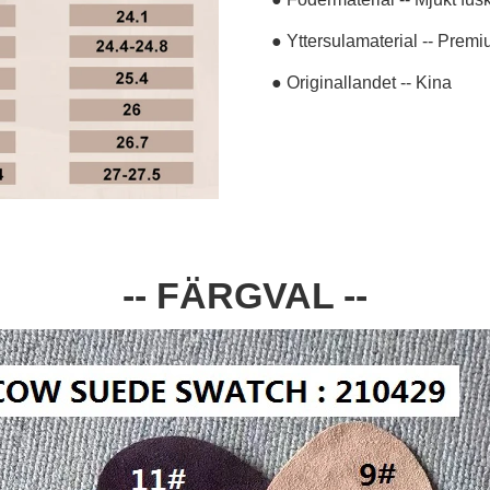
● Yttersulamaterial -- Prem
● Originallandet -- Kina
-- FÄRGVAL --