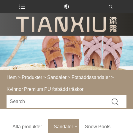
Hem
>
Produkter
>
Sandaler
>
Fotbäddssandaler
>
Kvinnor Premium PU fotbädd träskor
Alla produkter
Sandaler
Snow Boots