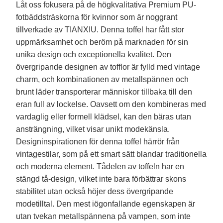
Låt oss fokusera på de högkvalitativa Premium PU-
fotbäddsträskorna för kvinnor som är noggrant
tillverkade av TIANXIU. Denna toffel har fått stor
uppmärksamhet och beröm på marknaden för sin
unika design och exceptionella kvalitet. Den
övergripande designen av tofflor är fylld med vintage
charm, och kombinationen av metallspännen och
brunt läder transporterar människor tillbaka till den
eran full av lockelse. Oavsett om den kombineras med
vardaglig eller formell klädsel, kan den bäras utan
ansträngning, vilket visar unikt modekänsla.
Designinspirationen för denna toffel härrör från
vintagestilar, som på ett smart sätt blandar traditionella
och moderna element. Tådelen av toffeln har en
stängd tå-design, vilket inte bara förbättrar skons
stabilitet utan också höjer dess övergripande
modetilltal. Den mest iögonfallande egenskapen är
utan tvekan metallspännena på vampen, som inte