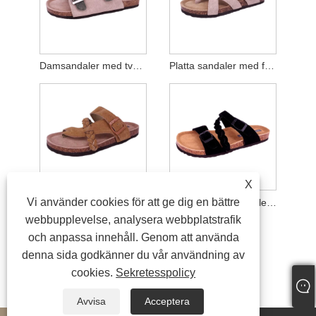
Damsandaler med två spänne i äkta mocka med fotbädd
Platta sandaler med fotbädd för kvinnor
X
Vi använder cookies för att ge dig en bättre
Flätade sandaler med strappy fotbädd för kvinnor
Kork fotbäddssandaler för kvinnor
webbupplevelse, analysera webbplatstrafik
och anpassa innehåll. Genom att använda
denna sida godkänner du vår användning av
cookies.
Sekretesspolicy
Avvisa
Acceptera