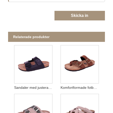
Skicka in
Relaterade produkter
Sandaler med justerad spänne för kvinnor
Komfortformade fotbäddssandaler för kvinnor